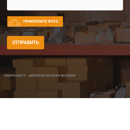
cloud_upload
ПРИКРЕПИТЕ ФОТО
ОТПРАВИТЬ
FORMCRAFT - WORDPRESS FORM BUILDER