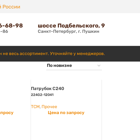
й России
66-68-98
шоссе Подбельского, 9
6-86
Санкт-Петербург, г. Пушкин
н не весь ассортимент. Уточняйте у менеджеров.
Патрубок С240
224G2-12041
TCM
,
Прочее
апросу
Цена по запросу