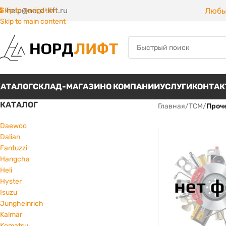
Любы
Skip to navigation
help@nord-lift.ru
Skip to main content
КАТАЛОГ
СКЛАД-МАГАЗИН
О КОМПАНИИ
УСЛУГИ
КОНТА
КАТАЛОГ
Главная
/
TCM
/
Проч
Daewoo
Dalian
Fantuzzi
Hangcha
Heli
Hyster
Isuzu
Jungheinrich
Kalmar
Komatsu