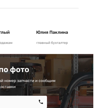
глый
Юлия Паклина
родажам
главный бухгалтер
по фото
й номер запчасти и сообщим
доставки
call