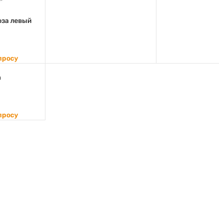
оза левый
просу
а
просу