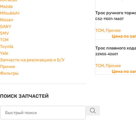
Mazda
Трос ручного торм
Mitsubishi
C52-11031-14607
Nissan
SANY
TCM
,
Прочее
SMV
Цена по за
TCM
Toyota
Трос плавного ход
Yale
22N55-42601
Запчасти на реализацию и Б/У
TCM
,
Прочее
Прочее
Цена по за
Фильтры
ПОИСК ЗАПЧАСТЕЙ