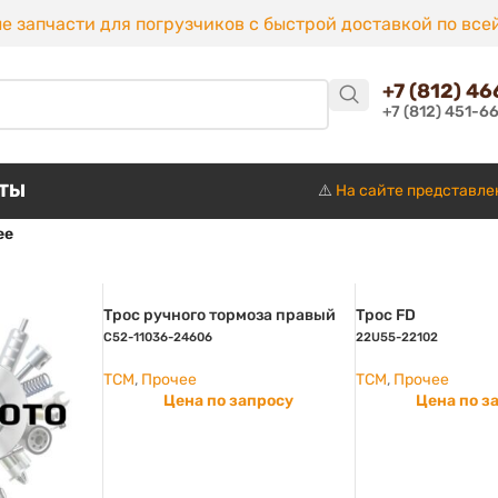
е запчасти для погрузчиков с быстрой доставкой по все
+7 (812) 4
+7 (812) 451-6
КТЫ
⚠️
На сайте представле
ее
Трос ручного тормоза правый
Трос FD
C52-11036-24606
22U55-22102
TCM
,
Прочее
TCM
,
Прочее
Цена по запросу
Цена по з