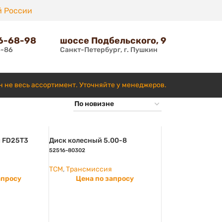
й России
66-68-98
шоссе Подбельского, 9
6-86
Санкт-Петербург, г. Пушкин
н не весь ассортимент. Уточняйте у менеджеров.
я FD25T3
Диск колесный 5.00-8
52516-80302
TCM
,
Трансмиссия
апросу
Цена по запросу