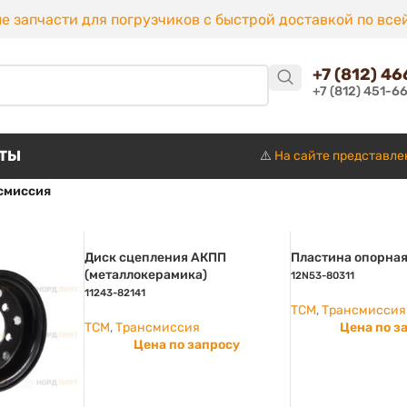
е запчасти для погрузчиков с быстрой доставкой по все
+7 (812) 4
+7 (812) 451-6
КТЫ
⚠️
На сайте представле
смиссия
Диск сцепления АКПП
Пластина опорна
(металлокерамика)
12N53-80311
11243-82141
TCM
,
Трансмиссия
TCM
,
Трансмиссия
Цена по з
Цена по запросу