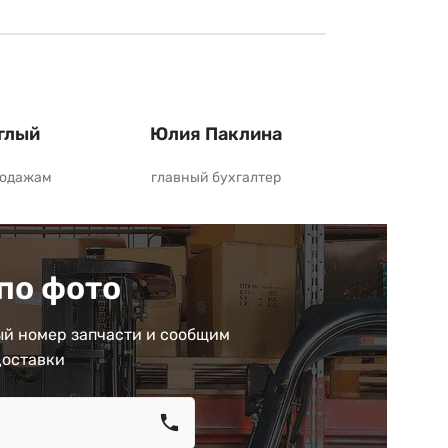
глый
Юлия Паклина
родажам
главный бухгалтер
по фото
й номер запчасти и сообщим
доставки
call