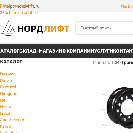
Любы
Skip to navigation
help@nord-lift.ru
Skip to main content
КАТАЛОГ
СКЛАД-МАГАЗИН
О КОМПАНИИ
УСЛУГИ
КОНТА
КАТАЛОГ
Главная
/
TCM
/
Тран
Daewoo
Dalian
Fantuzzi
Hangcha
Heli
Hyster
Isuzu
Jungheinrich
Kalmar
Komatsu