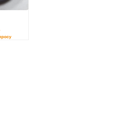
т
просу