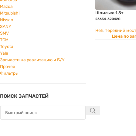
Mazda
Шпилька 1.5т
Mitsubishi
23654-32042G
Nissan
SANY
Heli
,
Передний мос
SMV
Цена по за
TCM
Toyota
Yale
Запчасти на реализацию и Б/У
Прочее
Фильтры
ПОИСК ЗАПЧАСТЕЙ