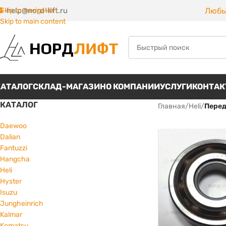
Любы
Skip to navigation
help@nord-lift.ru
Skip to main content
КАТАЛОГ
СКЛАД-МАГАЗИН
О КОМПАНИИ
УСЛУГИ
КОНТА
КАТАЛОГ
Главная
/
Heli
/
Перед
Daewoo
Dalian
Fantuzzi
Hangcha
Heli
Hyster
Isuzu
Jungheinrich
Kalmar
Komatsu