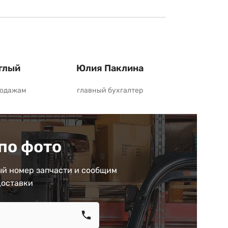
глый
Юлия Паклина
родажам
главный бухгалтер
по фото
й номер запчасти и сообщим
доставки
call