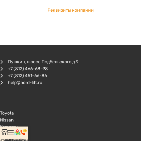
Реквизиты компании
Пушкин, шоссе Подбельского д.9
+7 (812) 466-68-98
+7 (812) 451-66-86
help@nord-lift.ru
Toyota
Nissan
Komatsu
Mitsubishi
аталог
Sidebar
Как найти
Цены
TCM