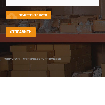
cloud_upload
ПРИКРЕПИТЕ ФОТО
ОТПРАВИТЬ
FORMCRAFT - WORDPRESS FORM BUILDER