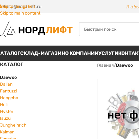
Любы
Skip to navigation
help@nord-lift.ru
Skip to main content
КАТАЛОГ
СКЛАД-МАГАЗИН
О КОМПАНИИ
УСЛУГИ
КОНТА
КАТАЛОГ
Главная
/
Daewoo
Daewoo
Dalian
Fantuzzi
Hangcha
Heli
Hyster
Isuzu
Jungheinrich
Kalmar
Komatsu