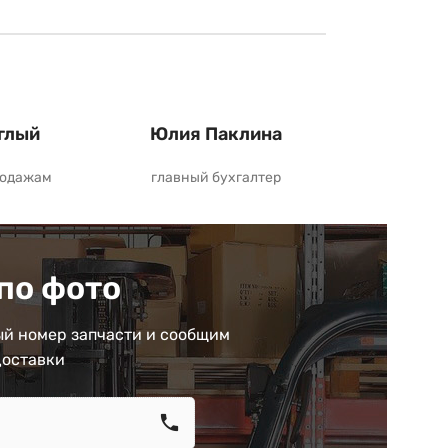
глый
Юлия Паклина
родажам
главный бухгалтер
по фото
й номер запчасти и сообщим
доставки
call