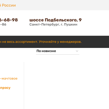
й России
66-68-98
шоссе Подбельского, 9
6-86
Санкт-Петербург, г. Пушкин
н не весь ассортимент. Уточняйте у менеджеров.
-мачтовое
апросу