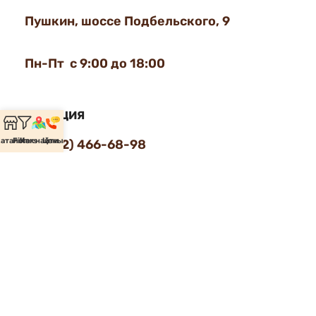
Пушкин, шоссе Подбельского, 9
Пн-Пт с 9:00 до 18:00
ИНФОРМАЦИЯ
аталог
Filters
Как найти
Цены
+7 (812) 466-68-98
+7 (812) 451-66-86
help@nord-lift.ru
Реквизиты компании