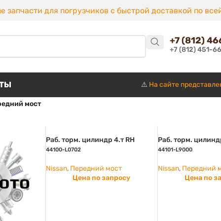
е запчасти для погрузчиков с быстрой доставкой по все
+7 (812) 4
+7 (812) 451-6
КТЫ
⚠️
На сайте представле
редний мост
Раб. торм. цилиндр 4.т RH
Раб. торм. цилинд
44100-L0702
44101-L9000
Nissan
,
Передний мост
Nissan
,
Передний 
Цена по запросу
Цена по з