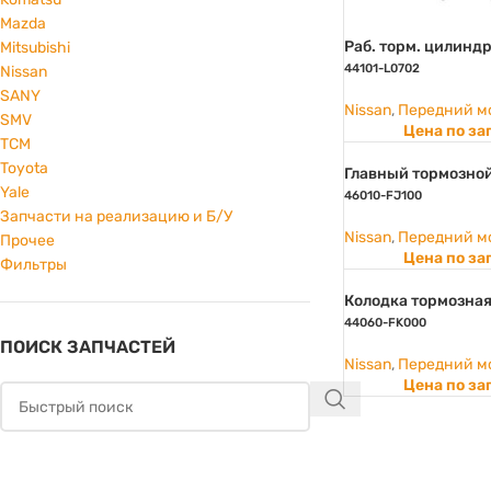
Mazda
Раб. торм. цилиндр
Mitsubishi
44101-L0702
Nissan
SANY
Nissan
,
Передний м
SMV
Цена по за
TCM
Toyota
Главный тормозно
Yale
46010-FJ100
Запчасти на реализацию и Б/У
Nissan
,
Передний м
Прочее
Цена по за
Фильтры
Колодка тормозная
44060-FK000
ПОИСК ЗАПЧАСТЕЙ
Nissan
,
Передний м
Цена по за