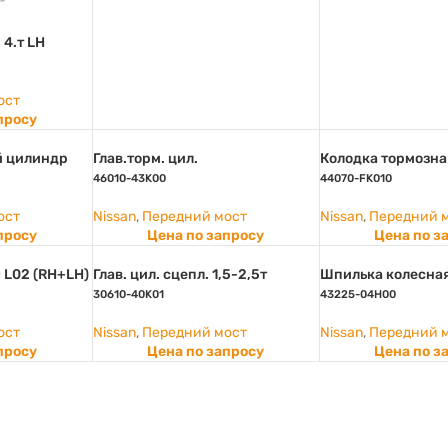
 4.т LH
ост
просу
й цилиндр
Глав.торм. цил.
Колодка тормозна
46010-43K00
44070-FK010
ост
Nissan
,
Передний мост
Nissan
,
Передний 
просу
Цена по запросу
Цена по з
 L02 (RH+LH)
Глав. цил. сцепл. 1,5-2,5т
Шпилька колесная 
30610-40K01
43225-04H00
ост
Nissan
,
Передний мост
Nissan
,
Передний 
просу
Цена по запросу
Цена по з