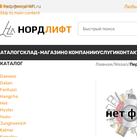
Любы
Skip to navigation
help@nord-lift.ru
Skip to main content
КАТАЛОГ
СКЛАД-МАГАЗИН
О КОМПАНИИ
УСЛУГИ
КОНТА
КАТАЛОГ
Главная
/
Nissan
/
Пе
Daewoo
Dalian
Fantuzzi
Hangcha
Heli
Hyster
Isuzu
Jungheinrich
Kalmar
Komatsu