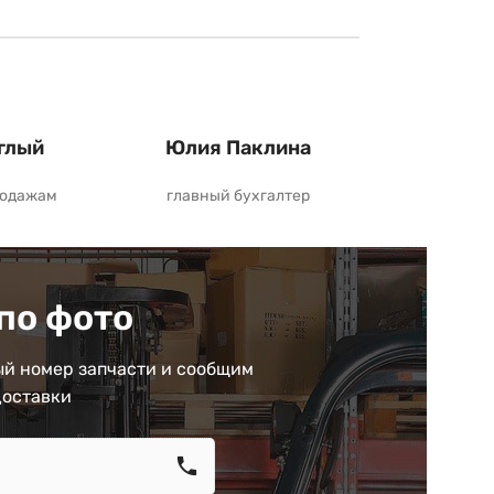
глый
Юлия Паклина
родажам
главный бухгалтер
по фото
й номер запчасти и сообщим
доставки
call