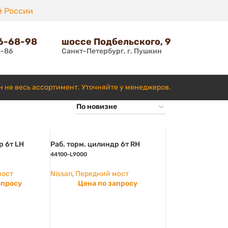
й России
66-68-98
шоссе Подбельского, 9
6-86
Санкт-Петербург, г. Пушкин
н не весь ассортимент. Уточняйте у менеджеров.
р 6т LH
Раб. торм. цилиндр 6т RH
44100-L9000
мост
Nissan
,
Передний мост
апросу
Цена по запросу