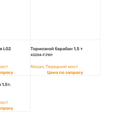
я L02
Тормозной барабан 1,5 т
43204-FJ101
мост
Nissan
,
Передний мост
апросу
Цена по запросу
1,5т.
мост
апросу