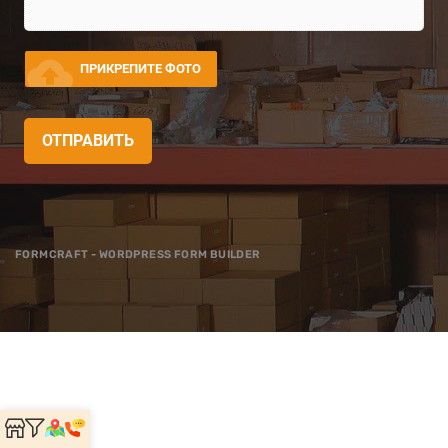
cloud_upload
ПРИКРЕПИТЕ ФОТО
ОТПРАВИТЬ
FORMCRAFT - WORDPRESS FORM BUILDER