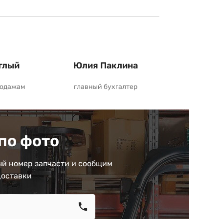
глый
Юлия Паклина
родажам
главный бухгалтер
по фото
й номер запчасти и сообщим
доставки
call