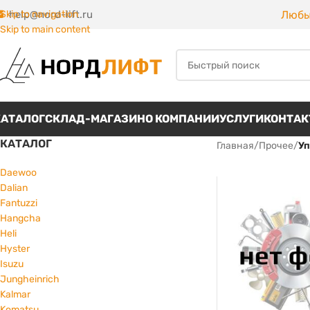
Любы
Skip to navigation
help@nord-lift.ru
Skip to main content
КАТАЛОГ
СКЛАД-МАГАЗИН
О КОМПАНИИ
УСЛУГИ
КОНТА
КАТАЛОГ
Главная
/
Прочее
/
Уп
Daewoo
Dalian
Fantuzzi
Hangcha
Heli
Hyster
Isuzu
Jungheinrich
Kalmar
Komatsu