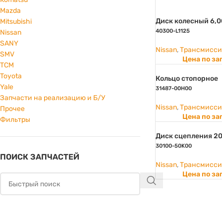
Mazda
Диск колесный 6,0
Mitsubishi
40300-L1125
Nissan
SANY
Nissan
,
Трансмисси
SMV
Цена по за
TCM
Toyota
Кольцо стопорное
Yale
31487-00H00
Запчасти на реализацию и Б/У
Nissan
,
Трансмисси
Прочее
Цена по за
Фильтры
Диск сцепления 20
30100-50K00
ПОИСК ЗАПЧАСТЕЙ
Nissan
,
Трансмисси
Цена по за