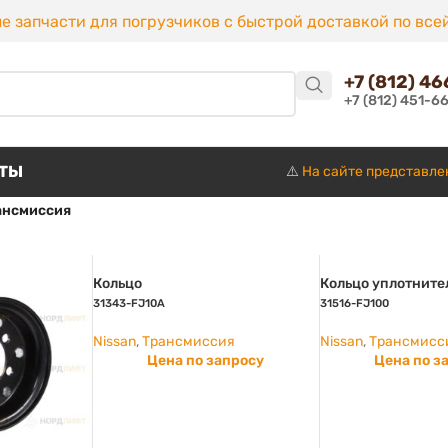
е запчасти для погрузчиков с быстрой доставкой по все
+7 (812) 4
+7 (812) 451-6
КТЫ
⚠️
На сайте представле
ансмиссия
Кольцо
Кольцо уплотните
31343-FJ10A
31516-FJ100
Nissan
,
Трансмиссия
Nissan
,
Трансмисс
Цена по запросу
Цена по з