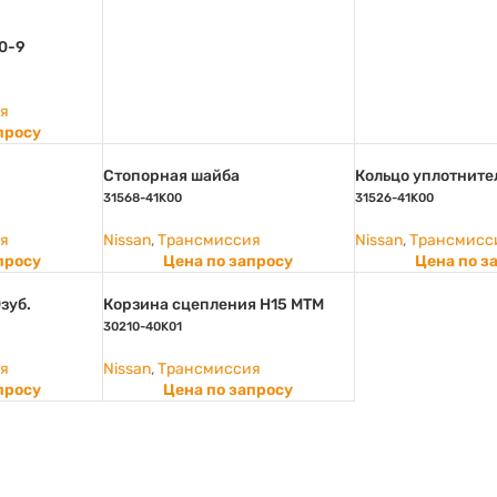
0-9
я
просу
Стопорная шайба
Кольцо уплотните
31568-41K00
31526-41K00
я
Nissan
,
Трансмиссия
Nissan
,
Трансмисс
просу
Цена по запросу
Цена по з
зуб.
Корзина сцепления H15 МТМ
30210-40K01
я
Nissan
,
Трансмиссия
просу
Цена по запросу