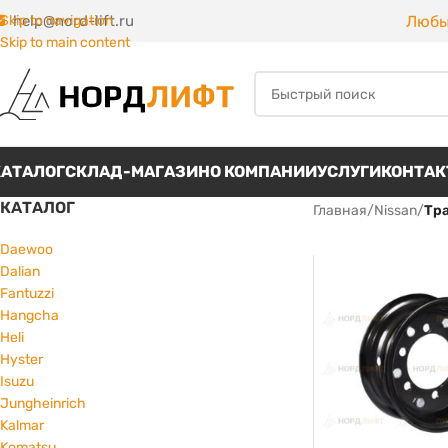
Любы
Skip to navigation
help@nord-lift.ru
Skip to main content
КАТАЛОГ
СКЛАД-МАГАЗИН
О КОМПАНИИ
УСЛУГИ
КОНТА
КАТАЛОГ
Главная
/
Nissan
/
Тр
Daewoo
Dalian
Fantuzzi
Hangcha
Heli
Hyster
Isuzu
Jungheinrich
Kalmar
Komatsu