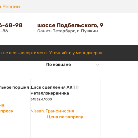
й России
66-68-98
шоссе Подбельского, 9
6-86
Санкт-Петербург, г. Пушкин
н не весь ассортимент. Уточняйте у менеджеров.
льное поршня
Диск сцепления АКПП
металлокерамика
31532-L1000
ия
апросу
Nissan
,
Трансмиссия
Цена по запросу