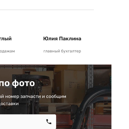
глый
Юлия Паклина
родажам
главный бухгалтер
по фото
й номер запчасти и сообщим
доставки
call