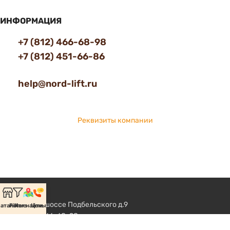
ИНФОРМАЦИЯ
+7 (812) 466-68-98
+7 (812) 451-66-86
help@nord-lift.ru
Реквизиты компании
Пушкин, шоссе Подбельского д.9
аталог
Filters
Как найти
Цены
+7 (812) 466-68-98
+7 (812) 451-66-86