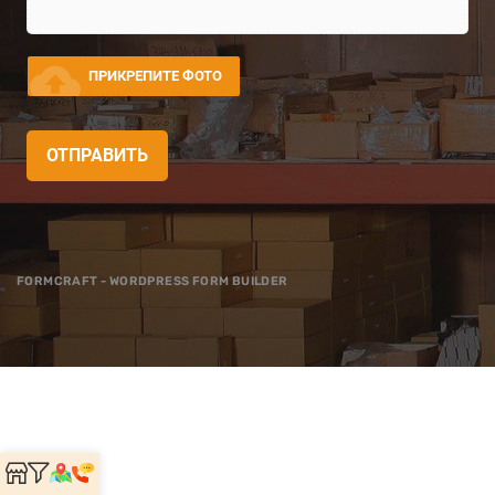
cloud_upload
ПРИКРЕПИТЕ ФОТО
ОТПРАВИТЬ
FORMCRAFT - WORDPRESS FORM BUILDER