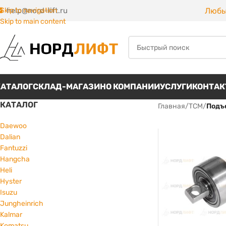
Любы
Skip to navigation
help@nord-lift.ru
Skip to main content
КАТАЛОГ
СКЛАД-МАГАЗИН
О КОМПАНИИ
УСЛУГИ
КОНТА
КАТАЛОГ
Главная
/
TCM
/
Подъ
Daewoo
Dalian
Fantuzzi
Hangcha
Heli
Hyster
Isuzu
Jungheinrich
Kalmar
Komatsu