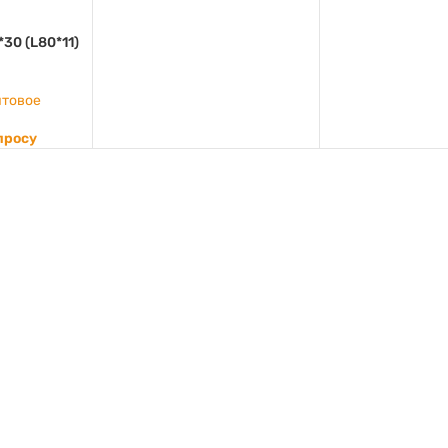
*30 (L80*11)
товое
просу