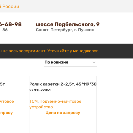
й России
66-68-98
шоссе Подбельского, 9
6-86
Санкт-Петербург, г. Пушкин
н не весь ассортимент. Уточняйте у менеджеров.
5т
Ролик каретки 2-2,5т. 45*119*30
277P8-22051
чтовое
TCM
,
Подъемно-мачтовое
устройство
апросу
Цена по запросу