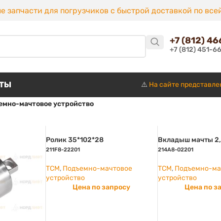
е запчасти для погрузчиков с быстрой доставкой по все
+7 (812) 4
+7 (812) 451-6
КТЫ
⚠️
На сайте представле
емно-мачтовое устройство
Ролик 35*102*28
Вкладыш мачты 2,
211F8-22201
214A8-02201
TCM
,
Подъемно-мачтовое
TCM
,
Подъемно-ма
устройство
устройство
Цена по запросу
Цена по з