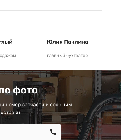
глый
Юлия Паклина
родажам
главный бухгалтер
по фото
й номер запчасти и сообщим
доставки
call