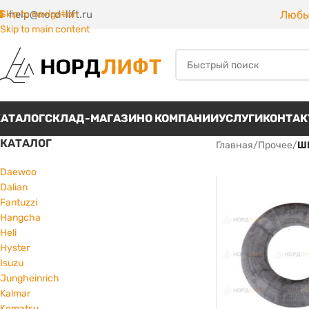
Любы
Skip to navigation
help@nord-lift.ru
Skip to main content
КАТАЛОГ
СКЛАД-МАГАЗИН
О КОМПАНИИ
УСЛУГИ
КОНТА
КАТАЛОГ
Главная
/
Прочее
/
Ш
Daewoo
Dalian
Fantuzzi
Hangcha
Heli
Hyster
Isuzu
Jungheinrich
Kalmar
Komatsu