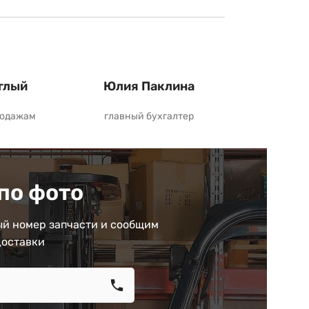
глый
Юлия Паклина
родажам
главный бухгалтер
по фото
й номер запчасти и сообщим
доставки
call