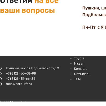
Ответим
на все
Пушкин, ш
ваши вопросы
Подбельско
Пн-Пт с 9:
Toyota
Nissan
Пушкин, шоссе Подбельского д.9
Komatsu
+7 (812) 466-68-98
Mitsubishi
+7 (812) 451-66-86
TCM
help@nord-lift.ru
© 2026 НордЛифт - купить запчасти для погрузчиков