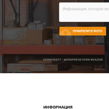
cloud_upload
ПРИКРЕПИТЕ ФОТО
FORMCRAFT - WORDPRESS FORM BUILDER
ИНФОРМАЦИЯ