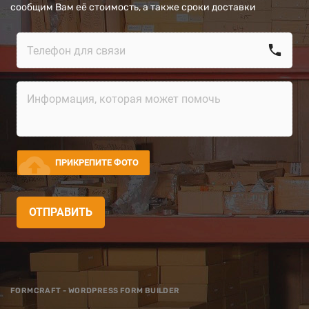
сообщим Вам её стоимость, а также сроки доставки
call
cloud_upload
ПРИКРЕПИТЕ ФОТО
ОТПРАВИТЬ
FORMCRAFT - WORDPRESS FORM BUILDER