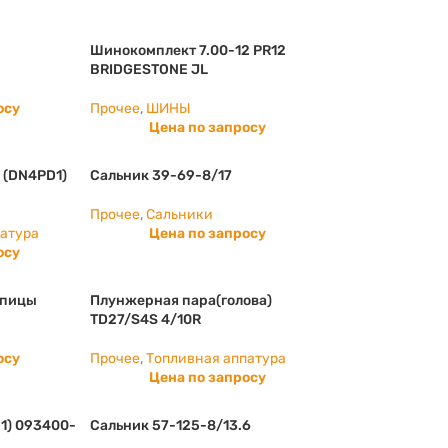
Шинокомплект 7.00-12 PR12
BRIDGESTONE JL
осу
Прочее
,
ШИНЫ
Цена по запросу
 (DN4PD1)
Сальник 39-69-8/17
Прочее
,
Сальники
патура
Цена по запросу
осу
упицы
Плунжерная пара(голова)
TD27/S4S 4/10R
осу
Прочее
,
Топливная аппатура
Цена по запросу
1) 093400-
Сальник 57-125-8/13.6