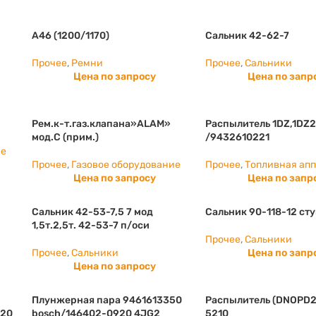
А46 (1200/1170)
Сальник 42-62-7
Прочее
,
Ремни
Прочее
,
Сальники
Цена по запросу
Цена по запр
Рем.к-т.газ.клапана»ALAM»
Распылитель 1DZ,1DZ2
мод.С (прим.)
/9432610221
ие
Прочее
,
Газовое оборудование
Прочее
,
Топливная ап
Цена по запросу
Цена по запр
Сальник 42-53-7,5 7 мод
Сальник 90-118-12 ст
1,5т.2,5т. 42-53-7 п/оси
Прочее
,
Сальники
Прочее
,
Сальники
Цена по запр
Цена по запросу
Плунжерная пара 9461613350
Распылитель (DNOPD2
920
bosch/146402-0920 4JG2
5210