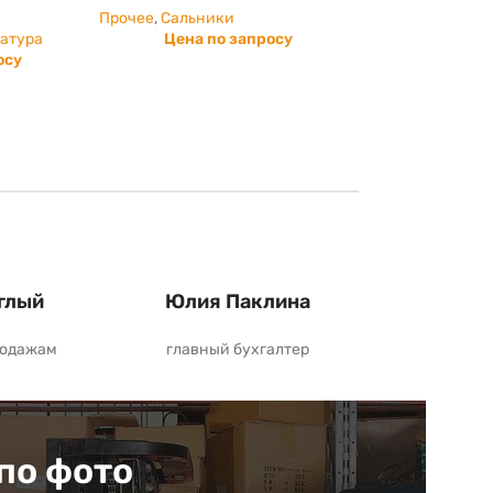
Прочее
,
Сальники
патура
Цена по запросу
осу
глый
Юлия Паклина
родажам
главный бухгалтер
по фото