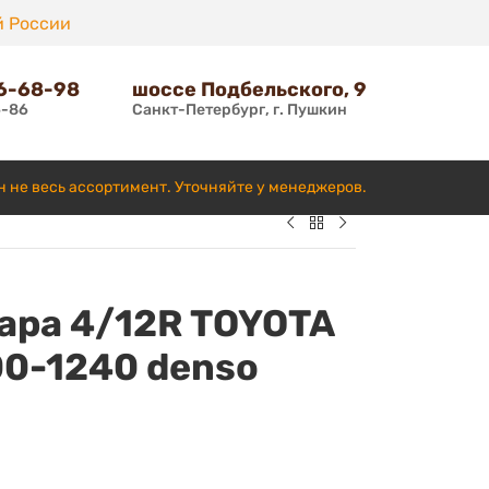
й России
66-68-98
шоссе Подбельского, 9
6-86
Санкт-Петербург, г. Пушкин
н не весь ассортимент. Уточняйте у менеджеров.
ара 4/12R TOYOTA
00-1240 denso