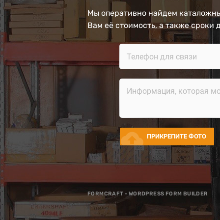
Мы оперативно найдем каталожны
Вам её стоимость, а также сроки 
cloud_upload
ПРИКРЕПИТЕ ФОТО
FORMCRAFT - WORDPRESS FORM BUILDER