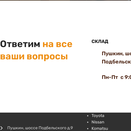
Ответим
на все
СКЛАД
Пушкин, ш
ваши вопросы
Подбельско
Пн-Пт с 9:
Toyota
Nissan
Пушкин, шоссе Подбельского д.9
Komatsu