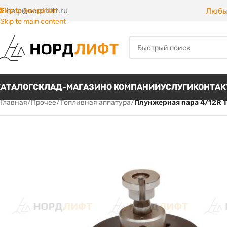
Любы
Skip to navigation
help@nord-lift.ru
Skip to main content
КАТАЛОГ
СКЛАД-МАГАЗИН
О КОМПАНИИ
УСЛУГИ
КОНТА
Главная
/
Прочее
/
Топливная аппатура
/
Плунжерная пара 4/12R 