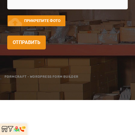
cloud_upload
ПРИКРЕПИТЕ ФОТО
ОТПРАВИТЬ
FORMCRAFT - WORDPRESS FORM BUILDER