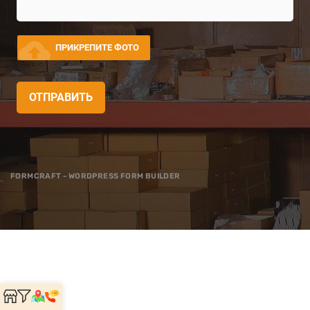
cloud_upload
ПРИКРЕПИТЕ ФОТО
ОТПРАВИТЬ
FORMCRAFT - WORDPRESS FORM BUILDER