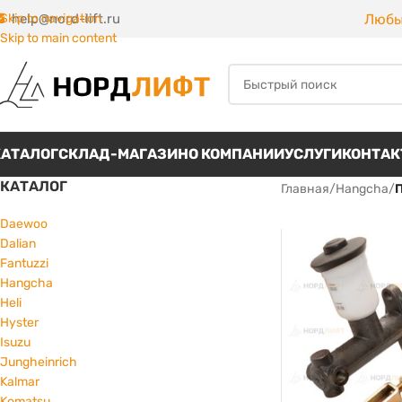
Любы
Skip to navigation
help@nord-lift.ru
Skip to main content
КАТАЛОГ
СКЛАД-МАГАЗИН
О КОМПАНИИ
УСЛУГИ
КОНТА
КАТАЛОГ
Главная
/
Hangcha
/
Daewoo
Dalian
Fantuzzi
Hangcha
Heli
Hyster
Isuzu
Jungheinrich
Kalmar
Komatsu