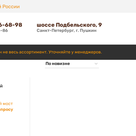
й России
66-68-98
шоссе Подбельского, 9
6-86
Санкт-Петербург, г. Пушкин
н не весь ассортимент. Уточняйте у менеджеров.
ой
й мост
апросу