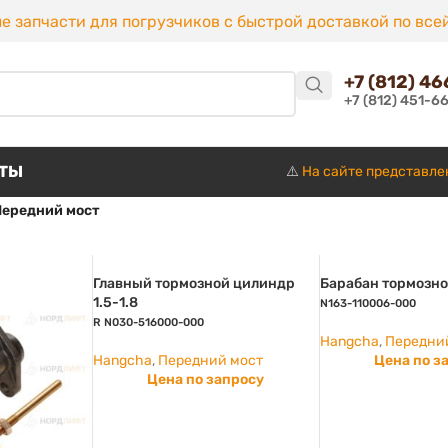
е запчасти для погрузчиков с быстрой доставкой по все
+7 (812) 4
+7 (812) 451-6
КТЫ
⚠️
На сайте представле
Передний мост
Главный тормозной цилиндр
Барабан тормозн
1.5-1.8
N163-110006-000
R N030-516000-000
Hangcha
,
Передни
Hangcha
,
Передний мост
Цена по з
Цена по запросу