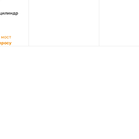
 цилиндр
 мост
просу