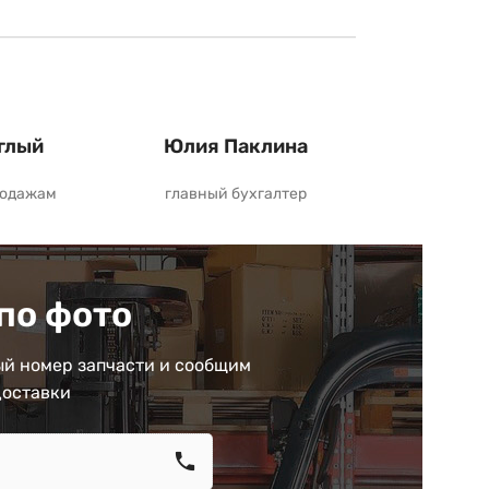
глый
Юлия Паклина
родажам
главный бухгалтер
по фото
й номер запчасти и сообщим
доставки
call