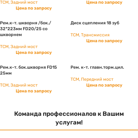
TCM
,
Задний мост
Цена по запросу
Цена по запросу
Рем.к-т. шкворня /бок./
Диск сцепления 18 зуб
32*223мм FD20/25 со
шкворнем
TCM
,
Трансмиссия
Цена по запросу
TCM
,
Задний мост
Цена по запросу
Рем.к-т. бок.шкворня FD15
Рем. к-т. главн.торм.цил.
25мм
TCM
,
Передний мост
TCM
,
Задний мост
Цена по запросу
Цена по запросу
Команда профессионалов к Вашим
услугам!