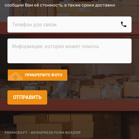
сообщим Вам её стоимость, а также сроки доставки
call
cloud_upload
ПРИКРЕПИТЕ ФОТО
ОТПРАВИТЬ
FORMCRAFT - WORDPRESS FORM BUILDER