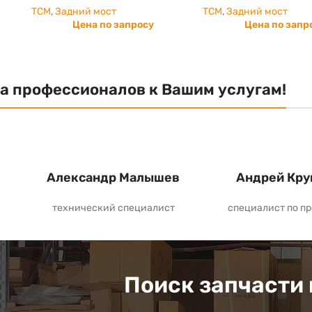
TCM
,
Задний мост
TCM
,
Задний мост
Цена по запросу
Цена по запр
а профессионалов к Вашим услугам!
Александр Малышев
Андрей Кру
технический специалист
специалист по п
Поиск запчасти 