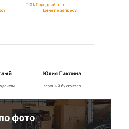
TCM
,
Передний мост
осу
Цена по запросу
глый
Юлия Паклина
родажам
главный бухгалтер
по фото