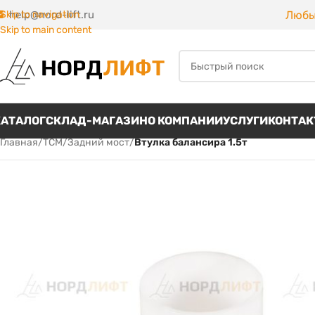
Любы
Skip to navigation
help@nord-lift.ru
Skip to main content
КАТАЛОГ
СКЛАД-МАГАЗИН
О КОМПАНИИ
УСЛУГИ
КОНТА
Главная
/
TCM
/
Задний мост
/
Втулка балансира 1.5т