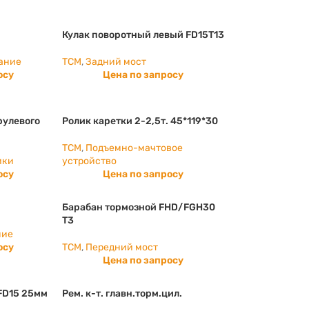
Кулак поворотный левый FD15T13
ание
TCM
,
Задний мост
осу
Цена по запросу
рулевого
Ролик каретки 2-2,5т. 45*119*30
TCM
,
Подъемно-мачтовое
ики
устройство
осу
Цена по запросу
Барабан тормозной FHD/FGH30
T3
ние
осу
TCM
,
Передний мост
Цена по запросу
 FD15 25мм
Рем. к-т. главн.торм.цил.