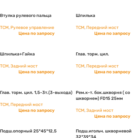
Втулка рулевого пальца
Шпилька
TCM
,
Рулевое управление
TCM
,
Передний мост
Цена по запросу
Цена по запросу
Шпилька+Гайка
Глав. торм. цил.
TCM
,
Задний мост
TCM
,
Передний мост
Цена по запросу
Цена по запросу
Глав. торм. цил. 1,5-3т.(3-выхода)
Рем.к-т. бок.шкворня ( со
шкворнем) FD15 25мм
TCM
,
Передний мост
Цена по запросу
TCM
,
Задний мост
Цена по запросу
Подш.опорный 25*45*12,5
Подш.игольч. шкворневой
32*39*34