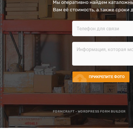
Мы оперативно найдем каталожны
Вам её стоимость, а также сроки 
cloud_upload
ПРИКРЕПИТЕ ФОТО
FORMCRAFT - WORDPRESS FORM BUILDER