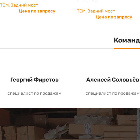
TCM
,
Задний мост
Цена по запросу
TCM
,
Задний мост
Цена по запросу
Команд
Георгий Фирстов
Алексей Соловьёв
специалист по продажам
специалист по продажам