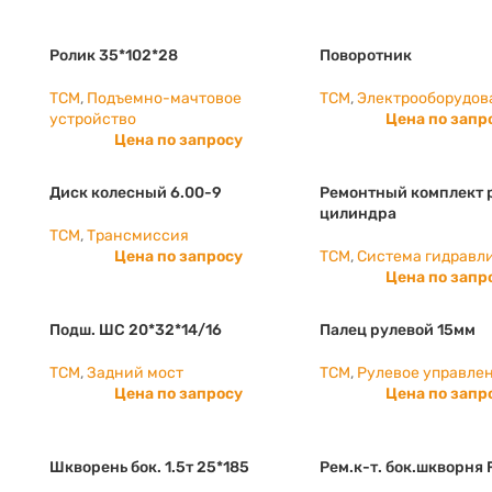
Ролик 35*102*28
Поворотник
TCM
,
Подъемно-мачтовое
TCM
,
Электрооборудов
устройство
Цена по запр
Цена по запросу
Диск колесный 6.00-9
Ремонтный комплект 
цилиндра
TCM
,
Трансмиссия
Цена по запросу
TCM
,
Система гидравл
Цена по запр
Подш. ШС 20*32*14/16
Палец рулевой 15мм
TCM
,
Задний мост
TCM
,
Рулевое управле
Цена по запросу
Цена по запр
Шкворень бок. 1.5т 25*185
Рем.к-т. бок.шкворня