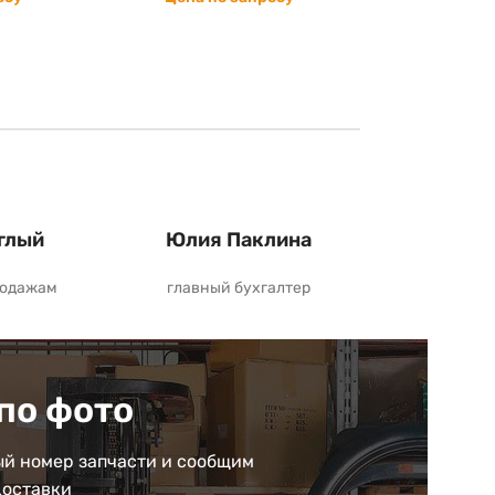
глый
Юлия Паклина
родажам
главный бухгалтер
по фото
й номер запчасти и сообщим
доставки