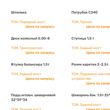
Шпилька
Патрубок С240
TCM
,
Передний мост
TCM
,
Прочее
Цена по запросу
Цена по запр
Диск колесный 5.00-8
Ступица 1,5 т
TCM
,
Трансмиссия
TCM
,
Задний мост
Цена по запросу
Цена по запр
Втулка балансира 1.5т
Ролик каретки 2-2,5т.
TCM
,
Задний мост
TCM
,
Подъемно-мачто
Цена по запросу
устройство
Цена по запр
Подш.игольч. шкворневой
Шкворень бок. 1.5т 25
32*39*34
TCM
,
Задний мост
TCM
,
Задний мост
Цена по запр