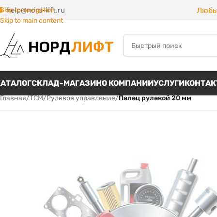
Любы
Skip to navigation
help@nord-lift.ru
Skip to main content
КАТАЛОГ
СКЛАД-МАГАЗИН
О КОМПАНИИ
УСЛУГИ
КОНТА
Главная
/
TCM
/
Рулевое управление
/
Палец рулевой 20 мм