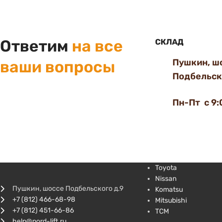
Ответим
на все
СКЛАД
Пушкин, ш
ваши вопросы
Подбельско
Пн-Пт с 9:
Toyota
Nissan
Пушкин, шоссе Подбельского д.9
Komatsu
+7 (812) 466-68-98
Mitsubishi
+7 (812) 451-66-86
TCM
help@nord-lift.ru