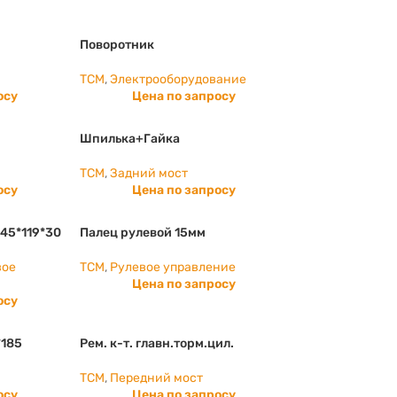
Поворотник
TCM
,
Электрооборудование
осу
Цена по запросу
Шпилька+Гайка
TCM
,
Задний мост
осу
Цена по запросу
 45*119*30
Палец рулевой 15мм
вое
TCM
,
Рулевое управление
Цена по запросу
осу
*185
Рем. к-т. главн.торм.цил.
TCM
,
Передний мост
осу
Цена по запросу