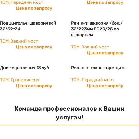
TCM
,
Передний мост
Цена по запросу
Цена по запросу
Подш.игольч. шкворневой
Рем.к-т. шкворня /бок./
32*39*34
32*223мм FD20/25 со
шкворнем
TCM
,
Задний мост
Цена по запросу
TCM
,
Задний мост
Цена по запросу
Диск сцепления 18 зуб
Рем. к-т. главн.торм.цил.
TCM
,
Трансмиссия
TCM
,
Передний мост
Цена по запросу
Цена по запросу
Команда профессионалов к Вашим
услугам!