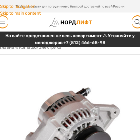
Skip to navigation
Любые запчасти для погрузчиков с быстрой доставкой по всей России
Skip to main content
На сайте представлен не весь ассортимент ⚠️ Уточняйте у
менеджеров
+7 (812) 466-68-98
Главная
/
Komatsu
/
Электрика