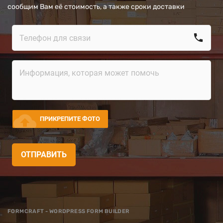
сообщим Вам её стоимость, а также сроки доставки
call
cloud_upload
ПРИКРЕПИТЕ ФОТО
ОТПРАВИТЬ
FORMCRAFT - WORDPRESS FORM BUILDER