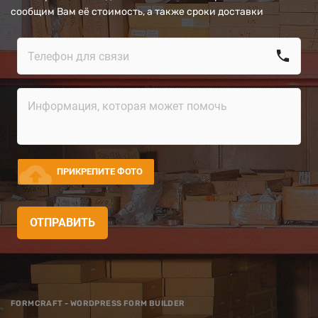
сообщим Вам её стоимость, а также сроки доставки
call
cloud_upload
ПРИКРЕПИТЕ ФОТО
ОТПРАВИТЬ
FORMCRAFT - WORDPRESS FORM BUILDER