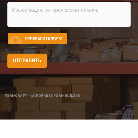
cloud_upload
ПРИКРЕПИТЕ ФОТО
ОТПРАВИТЬ
FORMCRAFT - WORDPRESS FORM BUILDER