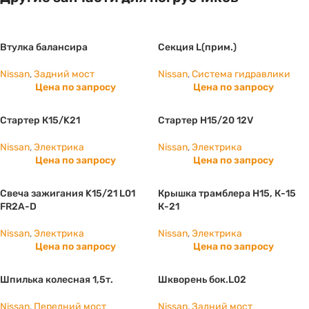
Втулка балансира
Секция L(прим.)
Nissan
,
Задний мост
Nissan
,
Система гидравлики
Цена по запросу
Цена по запросу
Стартер К15/K21
Стартер Н15/20 12V
Nissan
,
Электрика
Nissan
,
Электрика
Цена по запросу
Цена по запросу
Свеча зажигания K15/21 L01
Крышка трамблера Н15, К-15
FR2A-D
К-21
Nissan
,
Электрика
Nissan
,
Электрика
Цена по запросу
Цена по запросу
Шпилька колесная 1,5т.
Шкворень бок.L02
Nissan
,
Передний мост
Nissan
,
Задний мост