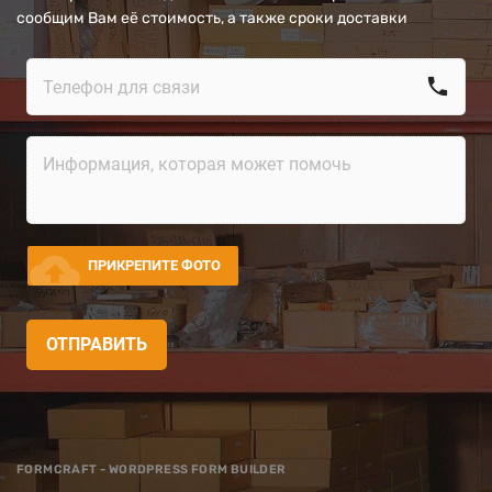
сообщим Вам её стоимость, а также сроки доставки
call
cloud_upload
ПРИКРЕПИТЕ ФОТО
ОТПРАВИТЬ
FORMCRAFT - WORDPRESS FORM BUILDER