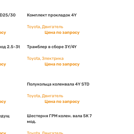
FD25/30
Комплект прокладок 4Y
Toyota
,
Двигатель
осу
Цена по запросу
од 2.5-3t
Трамблер в сборе 3Y/4Y
Toyota
,
Электрика
осу
Цена по запросу
Полукольца коленвала 4Y STD
Toyota
,
Двигатель
осу
Цена по запросу
едущ
Шестерня ГРМ колен. вала 5К 7
мод.
осу
Toyota
,
Двигатель