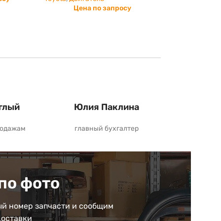
Цена по запросу
глый
Юлия Паклина
родажам
главный бухгалтер
по фото
й номер запчасти и сообщим
доставки