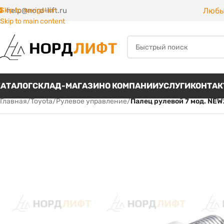
Любы
Skip to navigation
help@nord-lift.ru
Skip to main content
КАТАЛОГ
СКЛАД-МАГАЗИН
О КОМПАНИИ
УСЛУГИ
КОНТА
Главная
/
Toyota
/
Рулевое управление
/
Палец рулевой 7 мод. NEW