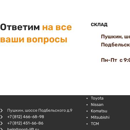
Ответим
на все
СКЛАД
Пушкин, ш
ваши вопросы
Подбельско
Пн-Пт с 9:
Toyota
Nissan
Пушкин, шоссе Подбельского д.9
Komatsu
+7 (812) 466-68-98
Mitsubishi
+7 (812) 451-66-86
TCM
help@nord-lift.ru