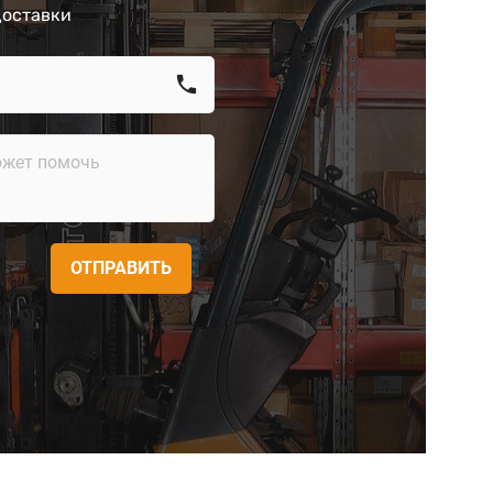
доставки
call
ОТПРАВИТЬ