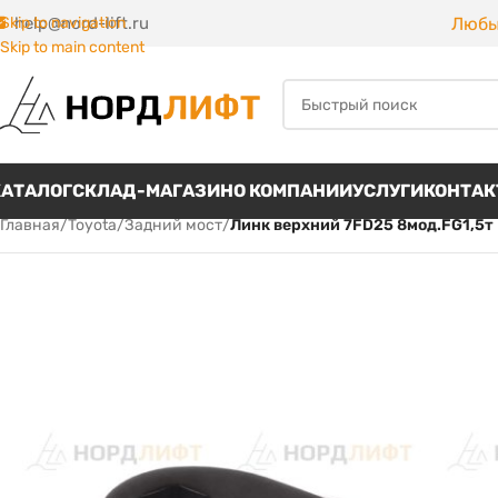
Любы
Skip to navigation
help@nord-lift.ru
Skip to main content
КАТАЛОГ
СКЛАД-МАГАЗИН
О КОМПАНИИ
УСЛУГИ
КОНТА
Главная
/
Toyota
/
Задний мост
/
Линк верхний 7FD25 8мод.FG1,5т