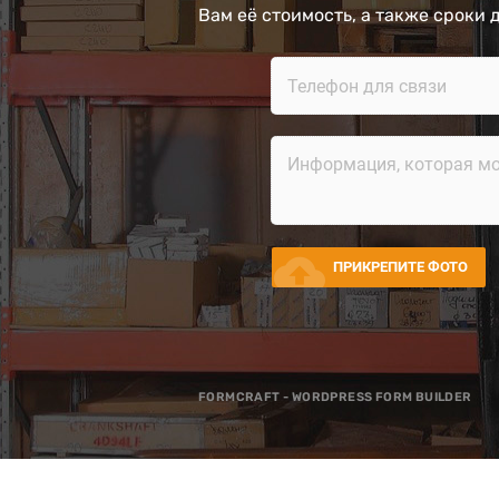
Вам её стоимость, а также сроки 
cloud_upload
ПРИКРЕПИТЕ ФОТО
FORMCRAFT - WORDPRESS FORM BUILDER