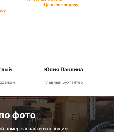
Цена по запросу
осу
глый
Юлия Паклина
родажам
главный бухгалтер
по фото
й номер запчасти и сообщим