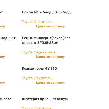
5т.
Помпа 4Y 5-6мод.,5K 5-7мод.
Toyota
,
Двигатель
осу
Цена по запросу
мод. 1,5т.
Рем. к-т.шкворня(боков.)без
шкворня 5FD25 28мм
Toyota
,
Задний мост
осу
Цена по запросу
Кольцо порш. 4Y STD
Toyota
,
Двигатель
осу
Цена по запросу
д. вала
Шестерня прив.ГРМ ведущ
Toyota
,
Двигатель