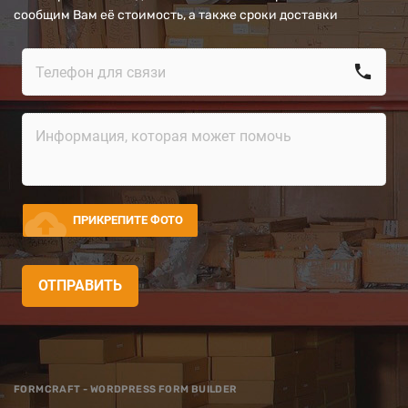
сообщим Вам её стоимость, а также сроки доставки
call
cloud_upload
ПРИКРЕПИТЕ ФОТО
ОТПРАВИТЬ
FORMCRAFT - WORDPRESS FORM BUILDER