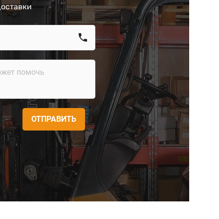
доставки
call
ОТПРАВИТЬ