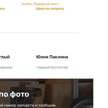
Hyster
,
Передний мост
осу
Цена по запросу
глый
Юлия Паклина
родажам
главный бухгалтер
по фото
й номер запчасти и сообщим