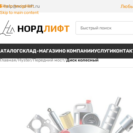
Любы
Skip to navigation
help@nord-lift.ru
Skip to main content
КАТАЛОГ
СКЛАД-МАГАЗИН
О КОМПАНИИ
УСЛУГИ
КОНТА
Главная
/
Hyster
/
Передний мост
/
Диск колесный