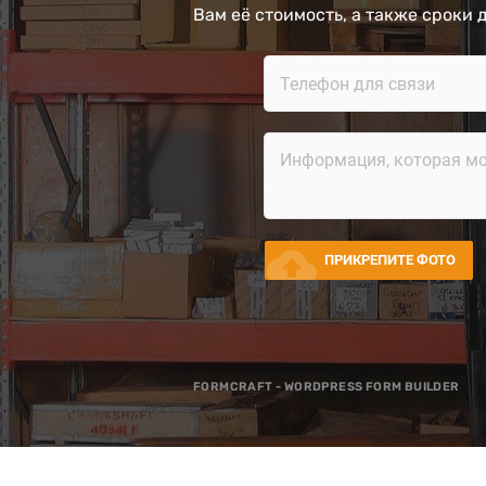
Вам её стоимость, а также сроки 
cloud_upload
ПРИКРЕПИТЕ ФОТО
FORMCRAFT - WORDPRESS FORM BUILDER