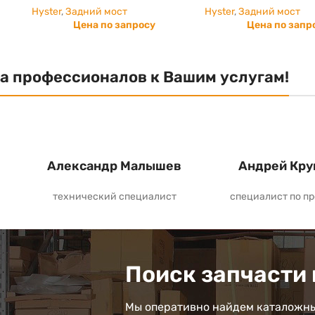
Hyster
,
Задний мост
Hyster
,
Задний мост
Цена по запросу
Цена по запр
а профессионалов к Вашим услугам!
Александр Малышев
Андрей Кру
технический специалист
специалист по п
Поиск запчасти 
Мы оперативно найдем каталожны