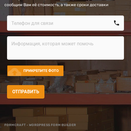
сообщим Вам её стоимость, а также сроки доставки
call
cloud_upload
ПРИКРЕПИТЕ ФОТО
ОТПРАВИТЬ
FORMCRAFT - WORDPRESS FORM BUILDER