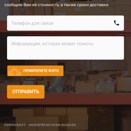
сообщим Вам её стоимость, а также сроки доставки
call
cloud_upload
ПРИКРЕПИТЕ ФОТО
ОТПРАВИТЬ
FORMCRAFT - WORDPRESS FORM BUILDER