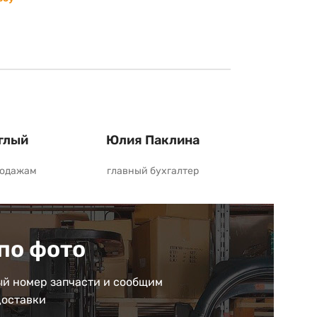
глый
Юлия Паклина
родажам
главный бухгалтер
по фото
й номер запчасти и сообщим
доставки