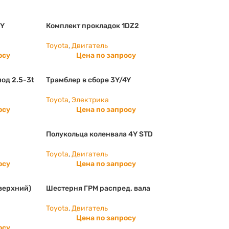
4Y
Комплект прокладок 1DZ2
Toyota
,
Двигатель
осу
Цена по запросу
од 2.5-3t
Трамблер в сборе 3Y/4Y
Toyota
,
Электрика
осу
Цена по запросу
Полукольца коленвала 4Y STD
Toyota
,
Двигатель
осу
Цена по запросу
верхний)
Шестерня ГРМ распред. вала
Toyota
,
Двигатель
Цена по запросу
осу