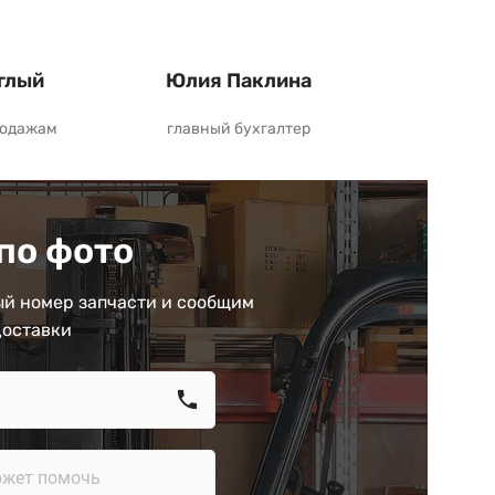
глый
Юлия Паклина
родажам
главный бухгалтер
по фото
й номер запчасти и сообщим
доставки
call