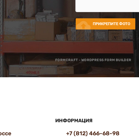
cloud_upload
ПРИКРЕПИТЕ ФОТО
FORMCRAFT - WORDPRESS FORM BUILDER
ИНФОРМАЦИЯ
оссе
+7 (812) 466-68-98