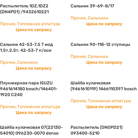
Распылитель 1DZ,1DZ2
Сальник 39-69-8/17
(DN4PD1) /9432610221
Прочее
,
Сальники
Прочее
,
Топливная аппатура
Цена по запросу
Цена по запросу
Сальник 42-53-7,5 7 мод
Сальник 90-118-12 ступицы
1,5т.2,5т. 42-53-7 п/оси
Прочее
,
Сальники
Прочее
,
Сальники
Цена по запросу
Цена по запросу
Плунжерная пара ISUZU
Шайба кулачковая
9461614180 bosch/146401-
(9461610119) 1466110397 bosch
1920 С240
Прочее
,
Топливная аппатура
Прочее
,
Топливная аппатура
Цена по запросу
Цена по запросу
Шайба кулачковая 07(22130-
Распылитель (DNOPD21)
54010) 096230-0070 denso
093400-5210