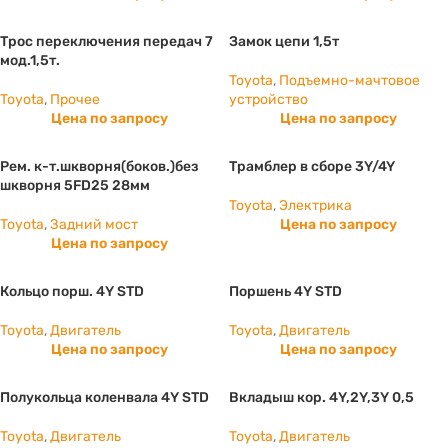
Трос переключения передач 7
Замок цепи 1,5т
мод.1,5т.
Toyota
,
Подъемно-мачтовое
Toyota
,
Прочее
устройство
Цена по запросу
Цена по запросу
Рем. к-т.шкворня(боков.)без
Трамблер в сборе 3Y/4Y
шкворня 5FD25 28мм
Toyota
,
Электрика
Toyota
,
Задний мост
Цена по запросу
Цена по запросу
Кольцо порш. 4Y STD
Поршень 4Y STD
Toyota
,
Двигатель
Toyota
,
Двигатель
Цена по запросу
Цена по запросу
Полукольца коленвала 4Y STD
Вкладыш кор. 4Y,2Y,3Y 0,5
Toyota
,
Двигатель
Toyota
,
Двигатель