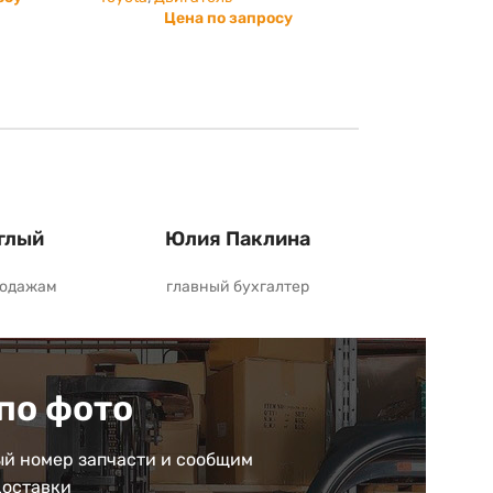
Цена по запросу
глый
Юлия Паклина
родажам
главный бухгалтер
по фото
й номер запчасти и сообщим
доставки