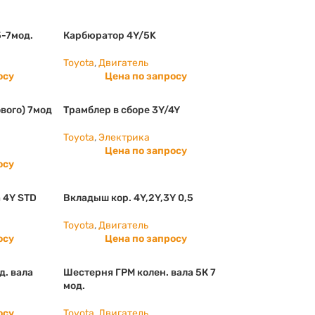
5-7мод.
Карбюратор 4Y/5K
Toyota
,
Двигатель
осу
Цена по запросу
вого) 7мод
Трамблер в сборе 3Y/4Y
Toyota
,
Электрика
Цена по запросу
осу
 4Y STD
Вкладыш кор. 4Y,2Y,3Y 0,5
Toyota
,
Двигатель
осу
Цена по запросу
д. вала
Шестерня ГРМ колен. вала 5К 7
мод.
осу
Toyota
,
Двигатель