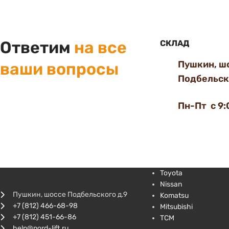
Ответим
на все
СКЛАД
Пушкин, ш
ваши вопросы
Подбельско
Пн-Пт с 9:
Toyota
Nissan
Пушкин, шоссе Подбельского д.9
Komatsu
+7 (812) 466-68-98
Mitsubishi
+7 (812) 451-66-86
TCM
help@nord-lift.ru