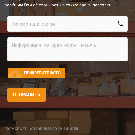
сообщим Вам её стоимость, а также сроки доставки
call
cloud_upload
ПРИКРЕПИТЕ ФОТО
ОТПРАВИТЬ
FORMCRAFT - WORDPRESS FORM BUILDER