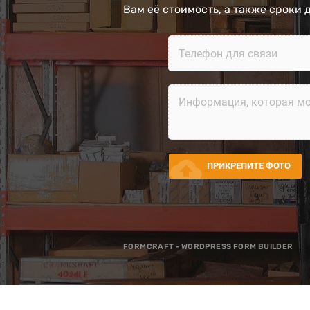
Вам её стоимость, а также сроки 
cloud_upload
ПРИКРЕПИТЕ ФОТО
FORMCRAFT - WORDPRESS FORM BUILDER