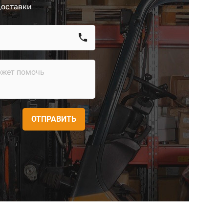
доставки
call
ОТПРАВИТЬ