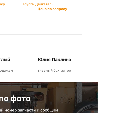
осу
Toyota
,
Двигатель
Цена по запросу
глый
Юлия Паклина
родажам
главный бухгалтер
по фото
й номер запчасти и сообщим