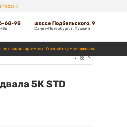
й России
66-68-98
шоссе Подбельского, 9
6-86
Санкт-Петербург, г. Пушкин
н не весь ассортимент. Уточняйте у менеджеров.
двала 5К STD