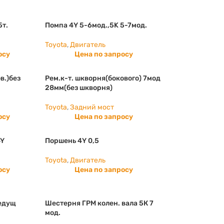
5т.
Помпа 4Y 5-6мод.,5K 5-7мод.
Toyota
,
Двигатель
осу
Цена по запросу
в.)без
Рем.к-т. шкворня(бокового) 7мод
28мм(без шкворня)
Toyota
,
Задний мост
осу
Цена по запросу
4Y
Поршень 4Y 0,5
Toyota
,
Двигатель
осу
Цена по запросу
едущ
Шестерня ГРМ колен. вала 5К 7
мод.