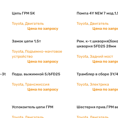
Цепь ГРМ 5К
Помпа 4Y NEW 7 мод.1,
Toyota
,
Двигатель
Toyota
,
Двигатель
Цена по запросу
Цена по запр
Замок цепи 1,5т
Рем. к-т.шкворня(боко
шкворня 5FD25 28мм
Toyota
,
Подъемно-мачтовое
устройство
Toyota
,
Задний мост
Цена по запросу
Цена по запр
-3t
Подш. выжимной 5/6FD25
Трамблер в сборе 3Y/
Toyota
,
Трансмиссия
Toyota
,
Электрика
Цена по запросу
Цена по запр
Успокоитель цепи ГРМ
Шестерня прив.ГРМ в
Toyota
,
Двигатель
Toyota
,
Двигатель