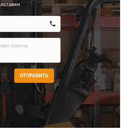
доставки
call
ОТПРАВИТЬ