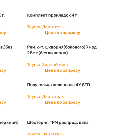
5т.
Комплект прокладок 4Y
Toyota
,
Двигатель
осу
Цена по запросу
в.)без
Рем.к-т. шкворня(бокового) 7мод
28мм(без шкворня)
Toyota
,
Задний мост
осу
Цена по запросу
Полукольца коленвала 4Y STD
Toyota
,
Двигатель
осу
Цена по запросу
верхний)
Шестерня ГРМ распред. вала
Toyota
,
Двигатель