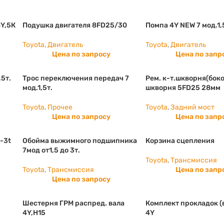
4Y,5К
Подушка двигателя 8FD25/30
Помпа 4Y NEW 7 мод.1,
Toyota
,
Двигатель
Toyota
,
Двигатель
Цена по запросу
Цена по запр
,5т.
Трос переключения передач 7
Рем. к-т.шкворня(боко
мод.1,5т.
шкворня 5FD25 28мм
Toyota
,
Прочее
Toyota
,
Задний мост
Цена по запросу
Цена по запр
-3t
Обойма выжимного подшипника
Корзина сцепления
7мод от1,5 до 3т.
Toyota
,
Трансмиссия
Toyota
,
Трансмиссия
Цена по запр
Цена по запросу
Шестерня ГРМ распред. вала
Комплект прокладок (
4Y,H15
4Y