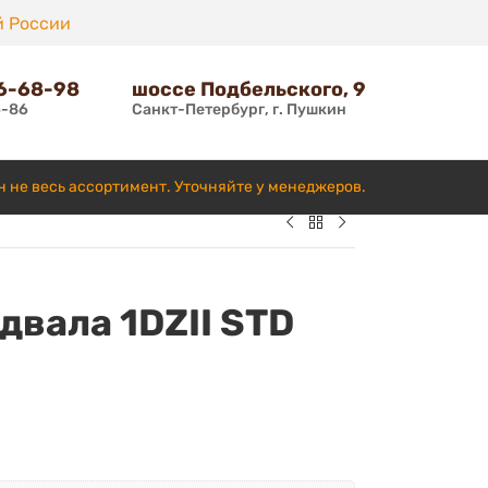
й России
66-68-98
шоссе Подбельского, 9
6-86
Санкт-Петербург, г. Пушкин
н не весь ассортимент. Уточняйте у менеджеров.
двала 1DZII STD