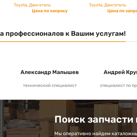
Toyota
,
Двигатель
Toyota
,
Двигатель
Цена по запросу
Цена по запр
а профессионалов к Вашим услугам!
Александр Малышев
Андрей Кру
технический специалист
специалист по п
Поиск запчасти 
Мы оперативно найдем каталожны