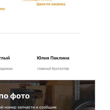
Цена по запросу
осу
глый
Юлия Паклина
родажам
главный бухгалтер
по фото
й номер запчасти и сообщим