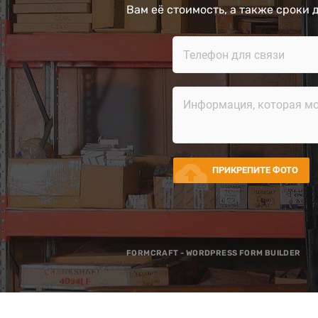
Вам её стоимость, а также сроки 
cloud_upload
ПРИКРЕПИТЕ ФОТО
FORMCRAFT - WORDPRESS FORM BUILDER