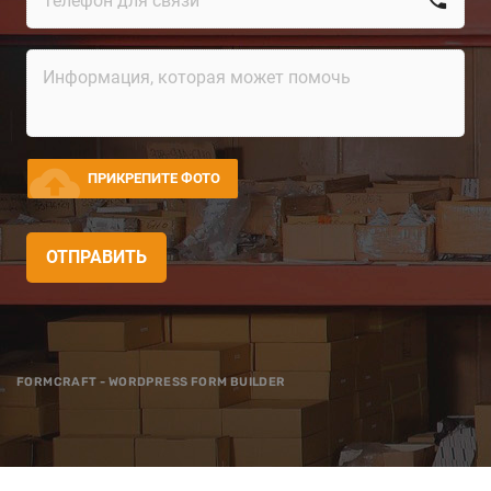
cloud_upload
ПРИКРЕПИТЕ ФОТО
ОТПРАВИТЬ
FORMCRAFT - WORDPRESS FORM BUILDER