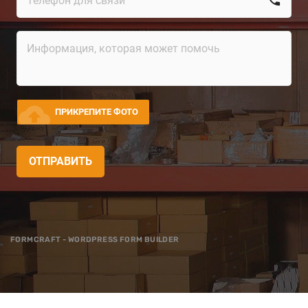
cloud_upload
ПРИКРЕПИТЕ ФОТО
ОТПРАВИТЬ
FORMCRAFT - WORDPRESS FORM BUILDER