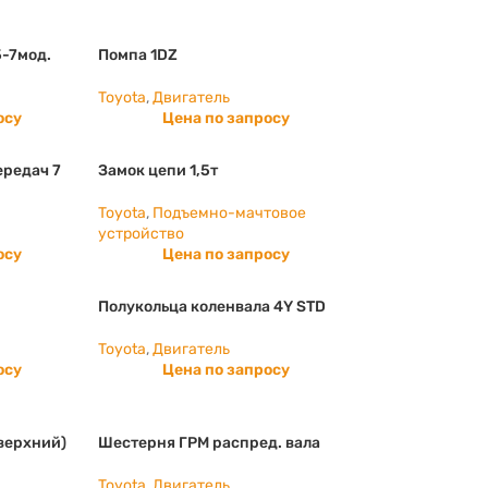
5-7мод.
Помпа 1DZ
Toyota
,
Двигатель
осу
Цена по запросу
ередач 7
Замок цепи 1,5т
Toyota
,
Подъемно-мачтовое
устройство
осу
Цена по запросу
Полукольца коленвала 4Y STD
Toyota
,
Двигатель
осу
Цена по запросу
верхний)
Шестерня ГРМ распред. вала
Toyota
,
Двигатель