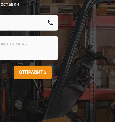
доставки
call
ОТПРАВИТЬ