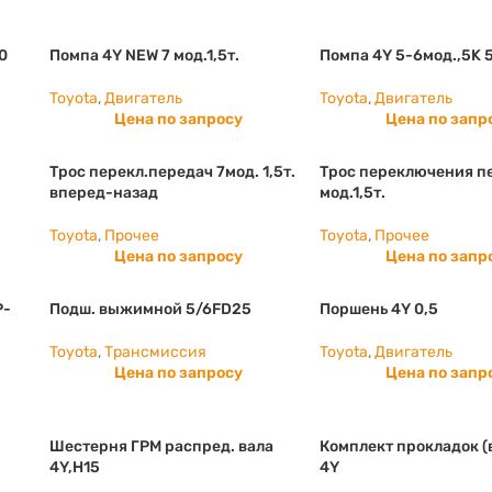
0
Помпа 4Y NEW 7 мод.1,5т.
Помпа 4Y 5-6мод.,5K 
Toyota
,
Двигатель
Toyota
,
Двигатель
Цена по запросу
Цена по запр
Трос перекл.передач 7мод. 1,5т.
Трос переключения п
вперед-назад
мод.1,5т.
Toyota
,
Прочее
Toyota
,
Прочее
Цена по запросу
Цена по запр
P-
Подш. выжимной 5/6FD25
Поршень 4Y 0,5
Toyota
,
Трансмиссия
Toyota
,
Двигатель
Цена по запросу
Цена по запр
Шестерня ГРМ распред. вала
Комплект прокладок (
4Y,H15
4Y