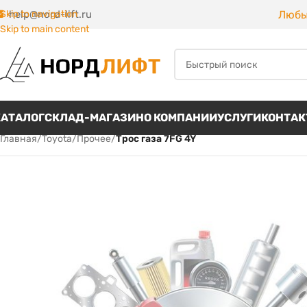
Любы
Skip to navigation
help@nord-lift.ru
Skip to main content
КАТАЛОГ
СКЛАД-МАГАЗИН
О КОМПАНИИ
УСЛУГИ
КОНТА
Главная
/
Toyota
/
Прочее
/
Трос газа 7FG 4Y