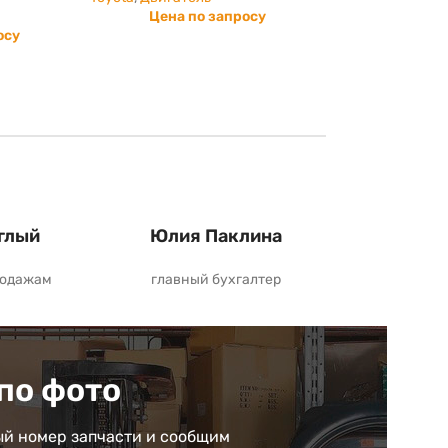
Цена по запросу
осу
глый
Юлия Паклина
родажам
главный бухгалтер
по фото
й номер запчасти и сообщим