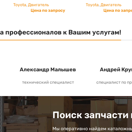
Toyota
,
Двигатель
Toyota
,
Двигатель
Цена по запросу
Цена по запр
а профессионалов к Вашим услугам!
Александр Малышев
Андрей Кру
технический специалист
специалист по п
Поиск запчасти 
Мы оперативно найдем каталожны