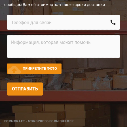
сообщим Вам её стоимость, а также сроки доставки
call
cloud_upload
ПРИКРЕПИТЕ ФОТО
ОТПРАВИТЬ
FORMCRAFT - WORDPRESS FORM BUILDER