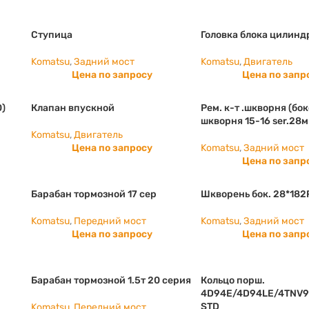
Ступица
Головка блока цилинд
Komatsu
,
Задний мост
Komatsu
,
Двигатель
Цена по запросу
Цена по запр
0)
Клапан впускной
Рем. к-т .шкворня (бок
шкворня 15-16 ser.28
Komatsu
,
Двигатель
Цена по запросу
Komatsu
,
Задний мост
Цена по запр
Барабан тормозной 17 сер
Шкворень бок. 28*182
Komatsu
,
Передний мост
Komatsu
,
Задний мост
Цена по запросу
Цена по запр
Барабан тормозной 1.5т 20 серия
Кольцо порш.
4D94E/4D94LE/4TNV9
STD
Komatsu
,
Передний мост