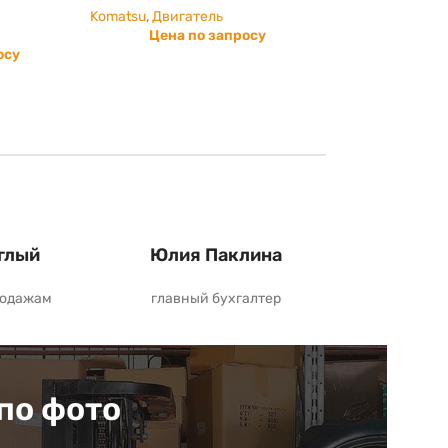
Komatsu
,
Двигатель
Цена по запросу
осу
глый
Юлия Паклина
родажам
главный бухгалтер
по фото