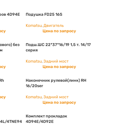
ров 4D94E
Подушка FD25 16S
Komatsu
,
Двигатель
осу
Цена по запросу
ового) без
Подш.ШС 22*37*16/19 1,5 т. 14/17
мм
серия
Komatsu
,
Задний мост
осу
Цена по запросу
Rh
Наконечник рулевой(линк) RH
16/20ser
осу
Komatsu
,
Задний мост
Цена по запросу
Комплект прокладок
4L/4TNE94
4D94E/4D92E