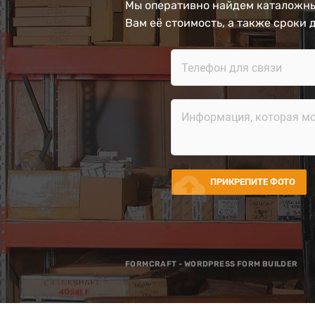
Мы оперативно найдем каталожны
Вам её стоимость, а также сроки 
cloud_upload
ПРИКРЕПИТЕ ФОТО
FORMCRAFT - WORDPRESS FORM BUILDER