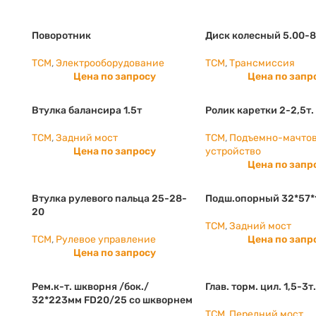
Поворотник
Диск колесный 5.00-
TCM
,
Электрооборудование
TCM
,
Трансмиссия
Цена по запросу
Цена по запр
Втулка балансира 1.5т
Ролик каретки 2-2,5т.
TCM
,
Задний мост
TCM
,
Подъемно-мачто
Цена по запросу
устройство
Цена по запр
Втулка рулевого пальца 25-28-
Подш.опорный 32*57*
20
TCM
,
Задний мост
TCM
,
Рулевое управление
Цена по запр
Цена по запросу
Рем.к-т. шкворня /бок./
Глав. торм. цил. 1,5-3
32*223мм FD20/25 со шкворнем
TCM
,
Передний мост