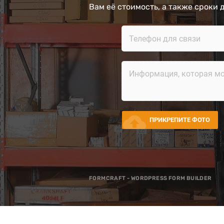
Вам её стоимость, а также сроки 
cloud_upload
ПРИКРЕПИТЕ ФОТО
FORMCRAFT - WORDPRESS FORM BUILDER