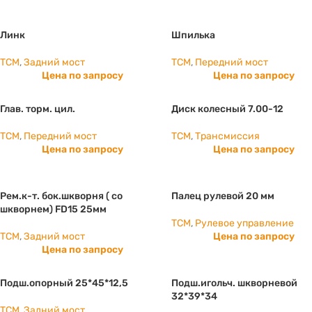
Линк
Шпилька
TCM
,
Задний мост
TCM
,
Передний мост
Цена по запросу
Цена по запросу
Глав. торм. цил.
Диск колесный 7.00-12
TCM
,
Передний мост
TCM
,
Трансмиссия
Цена по запросу
Цена по запросу
Рем.к-т. бок.шкворня ( со
Палец рулевой 20 мм
шкворнем) FD15 25мм
TCM
,
Рулевое управление
TCM
,
Задний мост
Цена по запросу
Цена по запросу
Подш.опорный 25*45*12,5
Подш.игольч. шкворневой
32*39*34
TCM
,
Задний мост