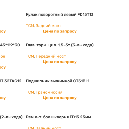
8
Кулак поворотный левый FD15T13
TCM
,
Задний мост
осу
Цена по запросу
 45*119*30
Глав. торм. цил. 1,5-3т.(3-выхода)
вое
TCM
,
Передний мост
Цена по запросу
осу
17 32TAG12
Подшипник выжимной CT51BL1
TCM
,
Трансмиссия
осу
Цена по запросу
т.(2-выхода)
Рем.к-т. бок.шкворня FD15 25мм
TCM
,
Задний мост