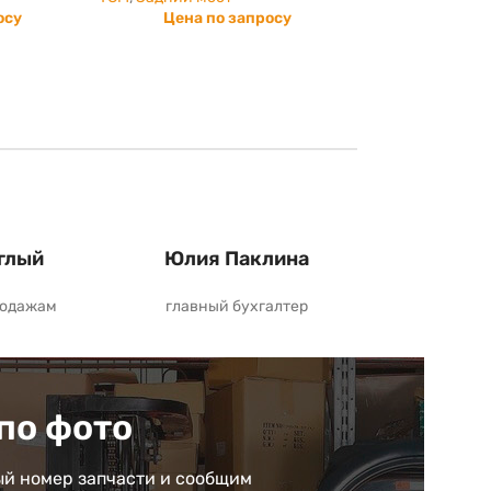
осу
Цена по запросу
глый
Юлия Паклина
родажам
главный бухгалтер
по фото
й номер запчасти и сообщим