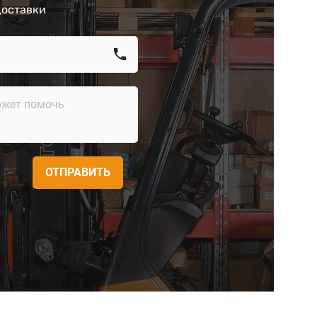
доставки
call
ОТПРАВИТЬ