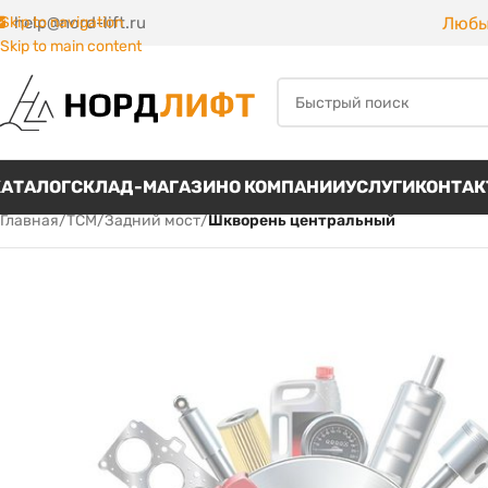
Любы
Skip to navigation
help@nord-lift.ru
Skip to main content
КАТАЛОГ
СКЛАД-МАГАЗИН
О КОМПАНИИ
УСЛУГИ
КОНТА
Главная
/
TCM
/
Задний мост
/
Шкворень центральный