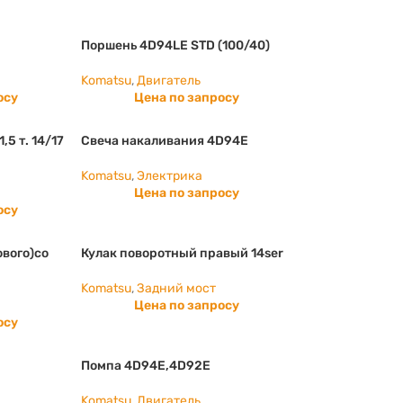
Поршень 4D94LE STD (100/40)
Komatsu
,
Двигатель
осу
Цена по запросу
5 т. 14/17
Свеча накаливания 4D94E
Komatsu
,
Электрика
Цена по запросу
осу
ового)со
Кулак поворотный правый 14ser
Komatsu
,
Задний мост
Цена по запросу
осу
М
Помпа 4D94E,4D92E
Komatsu
,
Двигатель