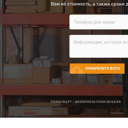
Вам её стоимость, а также сроки 
cloud_upload
ПРИКРЕПИТЕ ФОТО
FORMCRAFT - WORDPRESS FORM BUILDER