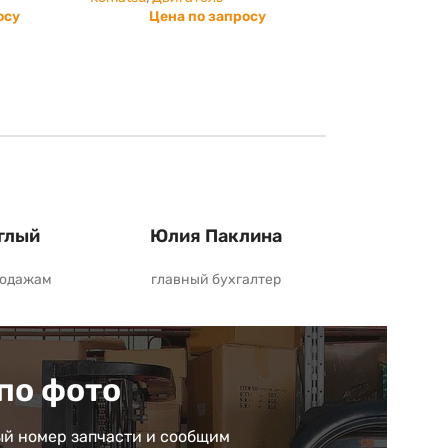
осу
Цена по запросу
глый
Юлия Паклина
родажам
главный бухгалтер
по фото
й номер запчасти и сообщим