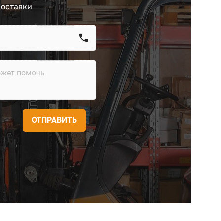
доставки
call
ОТПРАВИТЬ