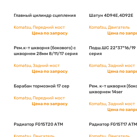
Главный цилиндр сцепления
Шатун 4D94E,4D92E
Komatsu
,
Передний мост
Komatsu
,
Двигатель
Цена по запросу
Цена по запр
Рем.к-т шкворня (бокового) с
Подш.ШС 22*37*16/19 1,
шкворнем 28мм 8/11/17 серия
серия
Komatsu
,
Задний мост
Komatsu
,
Задний мост
Цена по запросу
Цена по запр
Барабан тормозной 17 сер
Рем. к-т шкворня (бок
шкворнем 14ser
Komatsu
,
Передний мост
Цена по запросу
Komatsu
,
Задний мост
Цена по запр
Радиатор FG15T20 АТМ
Радиатор FG15T17 АТ
Komatsu
,
Двигатель
Komatsu
,
Двигатель